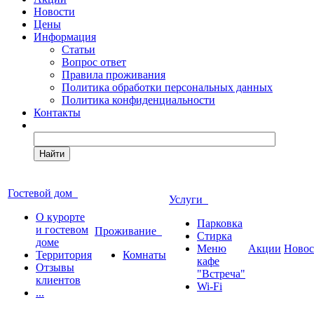
Новости
Цены
Информация
Статьи
Вопрос ответ
Правила проживания
Политика обработки персональных данных
Политика конфиденциальности
Контакты
Найти
Гостевой дом
Услуги
О курорте
Парковка
и гостевом
Проживание
Стирка
доме
Меню
Акции
Новос
Территория
Комнаты
кафе
Отзывы
"Встреча"
клиентов
Wi-Fi
...