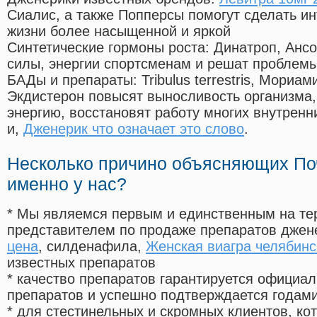
Сиалис, а также Попперсы помогут сделать и
жизни более насыщенной и яркой
Синтетические гормоны роста
: Динатроп, Анс
силы, энергии спортсменам и решат проблем
БАДы и препараты:
Tribulus terrestris, Мориа
Экдистерон повысят выносливость организма,
энергию, восстановят работу многих внутренн
и,
Дженерик что означает это слово
.
Несколько причино объясняющих По
именно у нас?
* Мы являемся первым и единственным на те
представителем по продаже препаратов дже
цена
, силденафила
,
Женская виагра челябинс
известных препаратов
* качество препаратов гарантируется офици
препаратов и успешно подтверждается годам
* для стестинельных и скромных клиентов, ко