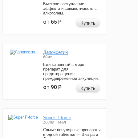
Быстрое наступление
эффекта и совместимость с
алкоголем.
от 65
Р
Купить
Дапоксетин
60мг
Единственный в мире
препарат для
предотвращения
преждевременной эякуляции.
от 90
Р
Купить
Super P-force
100мг + 60мг
Самые популярные препараты
в одной таблетке — Виагра и