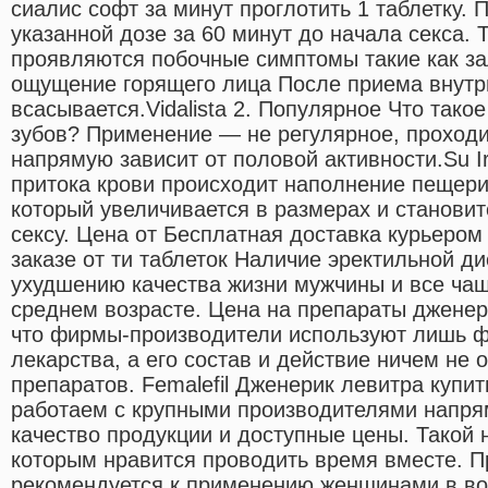
сиалис софт за минут проглотить 1 таблетку. 
указанной дозе за 60 минут до начала секса. 
проявляются побочные симптомы такие как за
ощущение горящего лица После приема внут
всасывается.Vidalista 2. Популярное Что так
зубов? Применение — не регулярное, проходи
напрямую зависит от половой активности.Su Iri
притока крови происходит наполнение пещери
который увеличивается в размерах и станови
сексу. Цена от Бесплатная доставка курьеро
заказе от ти таблеток Наличие эректильной д
ухудшению качества жизни мужчины и все чащ
среднем возрасте. Цена на препараты дженери
что фирмы-производители используют лишь ф
лекарства, а его состав и действие ничем не
препаратов. Femalefil Дженерик левитра купи
работаем с крупными производителями напря
качество продукции и доступные цены. Такой 
которым нравится проводить время вместе. 
рекомендуется к применению женщинами в воз