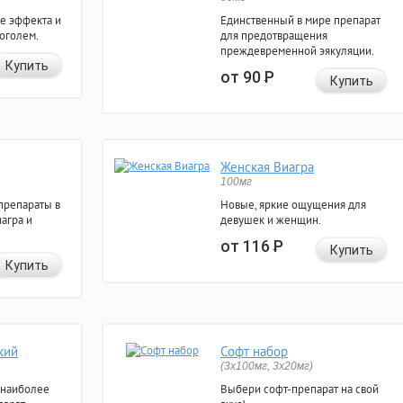
е эффекта и
Единственный в мире препарат
коголем.
для предотвращения
преждевременной эякуляции.
Купить
от 90
Р
Купить
Женская Виагра
100мг
препараты в
Новые, яркие ощущения для
агра и
девушек и женщин.
от 116
Р
Купить
Купить
кий
Софт набор
(3x100мг, 3x20мг)
 наиболее
Выбери софт-препарат на свой