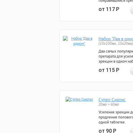
понравившийся преп
от 117
Р
Набор "Два в одн
(10x100мг, 10x20мг
Два самых популяр
препарата для усил
эрекции в одном на
от 115
Р
Супер Сиалис
20мг + 60мг
Усиление эрекции до
продление полового
одной таблетке.
от 90
Р