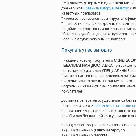
* Мы являемся первым и единственным на 
дженериков
Сравнить виагру и левитру
, си
известных препаратов
* качество препаратов гарантируется офи
* для стестинельных и скромных клиентов,
подойдет возможность анонимныого заказа
* быстрая и удобная доставка курьером по 
России в другие регионы 1м классом
Покупать у нас выгодно
! каждому новому покупателю
СКИДКА 1
!
при заказе т
БЕСПЛАТНАЯ ДОСТАВКА
! оптовым покупателям СПЕЦИАЛЬНЫЕ цены
! так же у нас постоянно проводятся раз
Силденафила по очень выгодным ценам!
Cотрудники нашей фирмы прилагают макси
покупателей
доставка препаратов осуществляется без в
потенции, а так же
Таблетки от потенции ц
оплата принимаются через электронные пл
или Visa для бесплатной консультации в л
8
(800
)200-86-85
(
по России звонок беспла
+7
(800
)200-86-85
(
Санкт-Петербург)
+7
(800
)200-86-85
(
Москва)