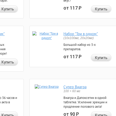
арат.
вкус!
от 117
Р
Купить
Купить
ом"
Набор "Три в одном"
)
(10x100мг, 20x20мг)
ных
Большой набор из 3-х
ения
препаратов.
боре!
от 117
Р
Купить
Купить
Супер Виагра
100 + 60 мг
 36 часов и
Виагра и Дапоксетин в одной
 акта в
таблетке. Усиление эрекции и
продление полового акта!
от 90
Р
Купить
Купить