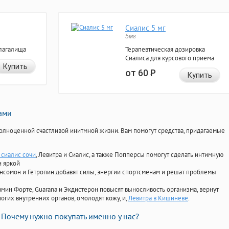
Сиалис 5 мг
5мг
лагалища
Терапевтическая дозировка
Сиалиса для курсового приема
Купить
от 60
Р
Купить
нами
олноценной счастливой инитмной жизни. Вам помогут средства, придагаемые
 сиалис сочи
, Левитра и Сиалис, а также Попперсы помогут сделать интимную
и яркой
Ансомон и Гетропин добавят силы, энергии спортсменам и решат проблемы
ориамин Форте, Guarana и Экдистерон повысят выносливость организма, вернут
огих внутренних органов, омолодят кожу, и,
Левитра в Кишиневе
.
Почему нужно покупать именно у нас?