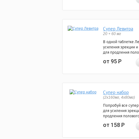
Супер Левитра
20 + 60 мг
В одной таблетке Л
усиления эрекции и
для продления поло
от 95
Р
Супер набор
(2х160мг, 4х80мг)
Попробуй все супер
для усиления эрекц
продления полового
от 158
Р