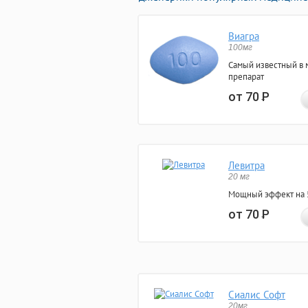
Виагра
100мг
Самый известный в 
препарат
от 70
Р
Левитра
20 мг
Мощный эффект на 5
от 70
Р
Сиалис Софт
20мг