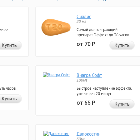
Сиалис
20 мг
мире
Самый долгоиграющий
препарат. Эффект до 36 часов.
от 70
Р
Купить
Купить
Виагра Софт
100мг
ть часов.
Быстрое наступление эффекта,
уже через 20 минут.
Купить
от 65
Р
Купить
Дапоксетин
60мг