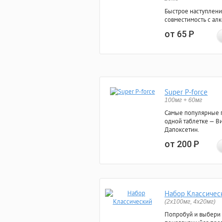
Быстрое наступлени
совместимость с ал
от 65
Р
Super P-force
100мг + 60мг
Самые популярные 
одной таблетке — Ви
Дапоксетин.
от 200
Р
Набор Классичес
(2x100мг, 4x20мг)
Попробуй и выбери