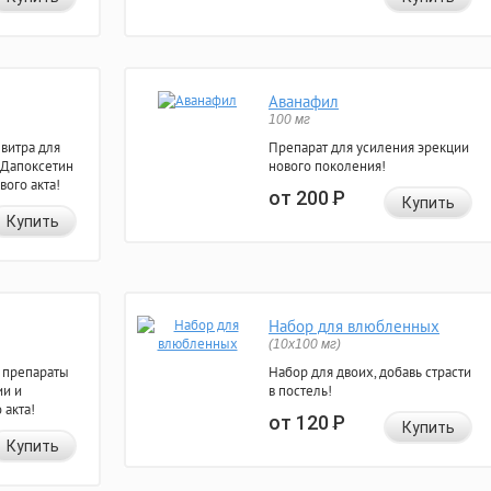
Аванафил
100 мг
евитра для
Препарат для усиления эрекции
 Дапоксетин
нового поколения!
вого акта!
от 200
Р
Купить
Купить
Набор для влюбленных
(10х100 мг)
 препараты
Набор для двоих, добавь страсти
ии и
в постель!
 акта!
от 120
Р
Купить
Купить