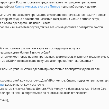
территории России торговым представителем по продаже препаратов
лденафила
,
Купить женскую виагру в Питере
и дистрибьютором других
циальным поставщиком препаратов и успешно подтверждается годами продаж
 которым трудно произнести название Виагра или Сиалис в аптеке вслух,
 любого препаратан на нашем сайте!
Москве и в Санкт-Петербурге, так же возможна доставка препаратов почтой
- постоянная дисконтная карта на последующие покупки
0%
овара на сумму более 5 тысяч рублей
 на мелкооптовые партии препарата с возможностью выписки товарного чек
личные АКЦИИ позволяющие покупать дженерики Левитры, Сиалиса и
мальные усилия, чтобы сделать приобретение препаратов удобным для
ыходных дней круглосуточно. Для VIP клиентов: Сиалис и другие препараты дл
ены
доставляются круглосуточно
атежные системы Яндекс Деньги, Web Money и с банковских карт Master Card
юбое время можно обратиться
»
по многоканальным телефонам:
тный),