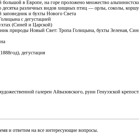
й большой в Европе, на горе проложено множество альпинистски
о десятка различных видов хищных птиц — орлы, соколы, коршун
 заповедник и бухты Нового Света
Голицына с дегустацией
ухтах (Синей и Царской)
зник природы Новый Свет: Тропа Голицына, бухты Зеленая, Син
ина
1888год), дегустация
художественной галереи Айвазовского, руин Генуэзской крепост
ремя и ответим на все интересующие вопросы.