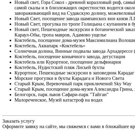
Новый свет, Гора Сокол - древний коралловый риф, самы
самой скалы и в близлежащих окрестностях водится окол
завораживающий вид на Судакскую долину, можевеловый
Новый Свет, посещение завода шампанских вин князя Л.
Новый Свет, прогулка по тропе Голицына с купанием в б
Новый свет, Пешеходные экскурсии в ботанический зака
Караул-Обы, тропа мавров, Адамово ущелье
Коктебель, посещение дома-музея Максимилиана Волош
Коктебель, Аквапарк «Коктебель»
Солнечная долина, Винные подвалы завода Архадерессе (
Коктебель, посещение коньячного завода, дегустация
Коктебель или Курортное, посещение дельфинария
Коктебель, Нудистский пляж Лисьей бухты
Курортное, Пешеходные экскурсии в заповедник Карадаг
Морские прогулки в бухты Карадага и Нового Света
Старый Крым, Веревочный парк приключений Sky Way
Старый Крым, посещение дома-музея Александра Грина, 
Белогорск, парк львов Сафари-парк "Тайган"
Малореченское, Музей катастроф на водах
Заказать услугу
Оформите заявку на сайте, мы свяжемся с вами в ближайшее в