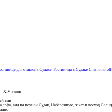
I—XIV веков
ией вин
а арфа, вид на ночной Судак, Набережную, закат и восход Солнц
шадях