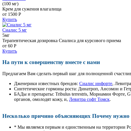
(100 мг)
Крем для сужения влагалища
от 1500
Р
Купить
Сиалис 5 мг
5мг
Терапевтическая дозировка Сиалиса для курсового приема
от 60
Р
Купить
На пути к совершенству вместе с нами
Предлагаем Вам сделать первый шаг для полноценной счастлив
Дженерики известных брендов:
Сиалис инфорте
, Левитр
Синтетические гормоны роста
: Динатроп, Ансомон и Гет
БАДы и препараты:
Tribulus terrestris, Мориамин Форте
органов, омолодят кожу, и,
Левитра софт Томск
.
Несколько причино объясняющих Почему нужно п
* Мы являемся первым и единственным на территории Р