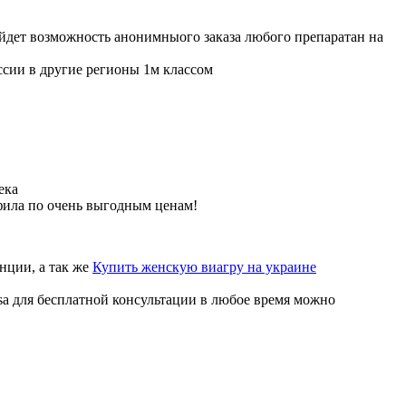
ойдет возможность анонимныого заказа любого препаратан на
ссии в другие регионы 1м классом
ека
фила по очень выгодным ценам!
нции, а так же
Купить женскую виагру на украине
sa для бесплатной консультации в любое время можно