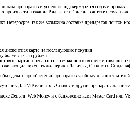
авщиком препаратов и успешно подтверждается годами продаж
но произнести название Виагра или Сиалис в аптеке вслух, под
нкт-Петербурге, так же возможна доставка препаратов почтой Ро
ая дисконтная карта на последующие покупки
му более 5 тысяч рублей
овые партии препарата с возможностью выписки товарного ч
 позволяющие покупать дженерики Левитры, Сиалиса и Силдена
обы сделать приобретение препаратов удобным для покупателей
суточно. Для VIP клиентов: Сиалис и другие препараты для поте
екс Деньги, Web Money и с банковских карт Master Card или Vi