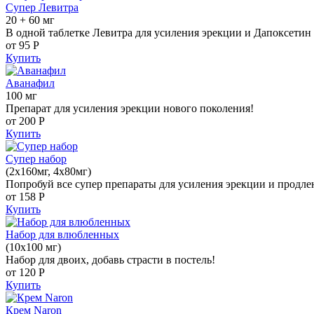
Супер Левитра
20 + 60 мг
В одной таблетке Левитра для усиления эрекции и Дапоксетин 
от 95
Р
Купить
Аванафил
100 мг
Препарат для усиления эрекции нового поколения!
от 200
Р
Купить
Супер набор
(2х160мг, 4х80мг)
Попробуй все супер препараты для усиления эрекции и продле
от 158
Р
Купить
Набор для влюбленных
(10х100 мг)
Набор для двоих, добавь страсти в постель!
от 120
Р
Купить
Крем Naron