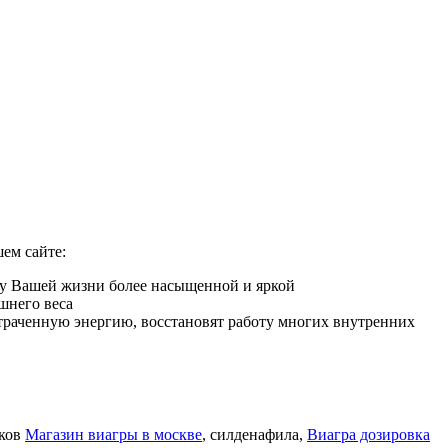
ем сайте:
ну Вашей жизни более насыщенной и яркой
шнего веса
 утраченную энергию, восстановят работу многих внутренних
иков
Магазин виагры в москве
, силденафила
,
Виагра дозировка