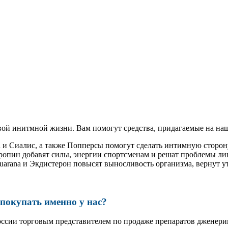
ой инитмной жизни. Вам помогут средства, придагаемые на наш
а и Сиалис, а также Попперсы помогут сделать интимную сторо
ропин добавят силы, энергии спортсменам и решат проблемы ли
, Guarana и Экдистерон повысят выносливость организма, вернут
окупать именно у нас?
оссии торговым представителем по продаже препаратов дженер