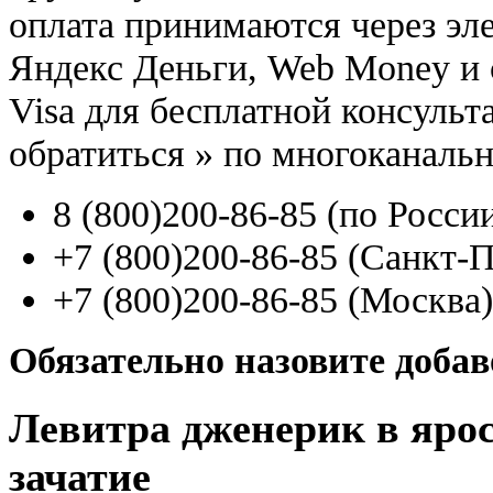
оплата принимаются через э
Яндекс Деньги, Web Money и с
Visa для бесплатной консуль
обратиться
»
по многоканаль
8
(800
)200-86-85
(
по Росси
+7
(800
)200-86-85
(
Санкт-П
+7
(800
)200-86-85
(
Москва)
Обязательно назовите доба
Левитра дженерик в ярос
зачатие