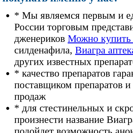
* Мы являемся первым и е
России торговым представ
дженериков
Можно купить 
силденафила
,
Виагра апте
других известных препарат
* качество препаратов гар
поставщиком препаратов и
продаж
* для стестинельных и скр
произнести название Виагр
подойдет возможность ано