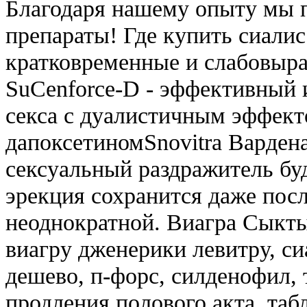
Благодаря нашему опыту мы п
препараты! Где купить сиали
кратковременные и слабовыра
SuCenforce-D - эффективный 
секса с дуалистичным эффект
дапоксетиномSnovitra Вардена
сексуальный раздражитель буд
эрекция сохранится даже посл
неоднократной. Виагра Сыкт
виагру дженерики левитру, си
дешево, п-форс, силденофил, 
продления полового акта, таб