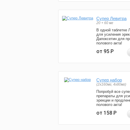
Супер Левитра
20 + 60 мг
В одной таблетке 
для усиления эрек
Дапоксетин для п
полового акта!
от 95
Р
Супер набор
(2х160мг, 4х80мг)
Попробуй все супе
препараты для ус
эрекции и продлен
полового акта!
от 158
Р