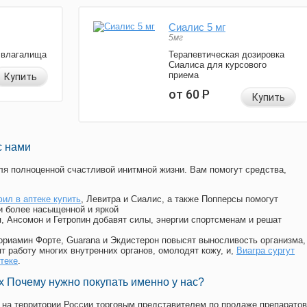
Сиалис 5 мг
5мг
 влагалища
Терапевтическая дозировка
Сиалиса для курсового
приема
Купить
от 60
Р
Купить
с нами
я полноценной счастливой инитмной жизни. Вам помогут средства,
ил в аптеке купить
, Левитра и Сиалис, а также Попперсы помогут
и более насыщенной и яркой
п, Ансомон и Гетропин добавят силы, энергии спортсменам и решат
, Мориамин Форте, Guarana и Экдистерон повысят выносливость организма,
т работу многих внутренних органов, омолодят кожу, и,
Виагра сургут
птеке
.
 Почему нужно покупать именно у нас?
на территории России торговым представителем по продаже препаратов