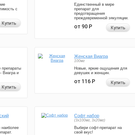
ние
Единственный в мире
тимость с
препарат для
предотвращения
преждевременной эякуляции.
Купить
от 90
Р
Купить
Женская Виагра
100мг
 препараты
Новые, яркие ощущения для
— Виагра и
девушек и женщин.
от 116
Р
Купить
Купить
ский
Софт набор
(3x100мг, 3x20мг)
и наиболее
Выбери софт-препарат на
парат.
свой вкус!