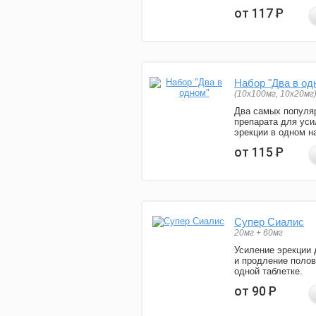
от 117
Р
Набор "Два в од
(10x100мг, 10x20мг
Два самых популя
препарата для уси
эрекции в одном н
от 115
Р
Супер Сиалис
20мг + 60мг
Усиление эрекции 
и продление полов
одной таблетке.
от 90
Р