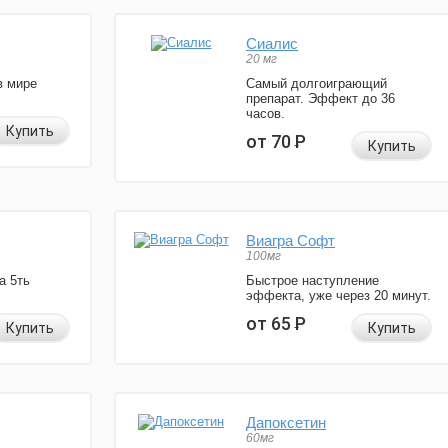
Сиалис
20 мг
в мире
Самый долгоиграющий
препарат. Эффект до 36
часов.
Купить
от 70
Р
Купить
Виагра Софт
100мг
а 5ть
Быстрое наступление
эффекта, уже через 20 минут.
от 65
Р
Купить
Купить
Дапоксетин
60мг