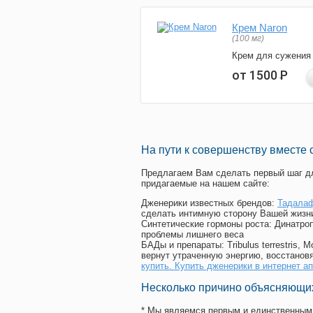
Крем Naron
(100 мг)
Крем для сужения
от 1500
Р
На пути к совершенству вместе 
Предлагаем Вам сделать первый шаг дл
придагаемые на нашем сайте:
Дженерики известных брендов:
Тадалаф
сделать интимную сторону Вашей жизн
Синтетические гормоны роста
: Динатро
проблемы лишнего веса
БАДы и препараты:
Tribulus terrestris
вернут утраченную энергию, восстановя
купить. Купить дженерики в интернет а
Несколько причино объясняющих
* Мы являемся первым и единственным 