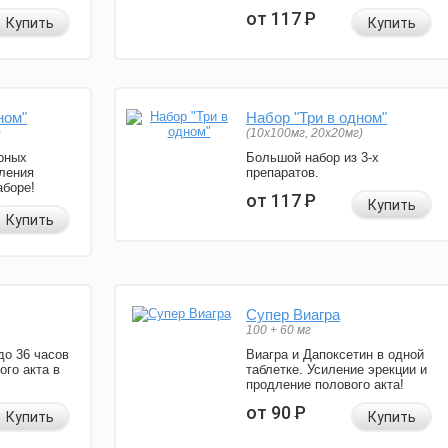
от 117
Р
Купить
Купить
ном"
Набор "Три в одном"
)
(10x100мг, 20x20мг)
рных
Большой набор из 3-х
ления
препаратов.
аборе!
от 117
Р
Купить
Купить
Супер Виагра
100 + 60 мг
до 36 часов
Виагра и Дапоксетин в одной
ого акта в
таблетке. Усиление эрекции и
продление полового акта!
от 90
Р
Купить
Купить