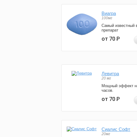
Виагра
100мг
Самый известный 
препарат
от 70
Р
Левитра
20 мг
Мощный эффект н
часов.
от 70
Р
Сиалис Софт
20мг