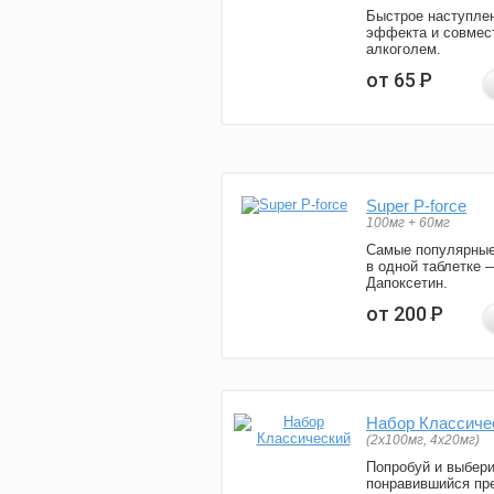
Быстрое наступле
эффекта и совмес
алкоголем.
от 65
Р
Super P-force
100мг + 60мг
Самые популярные
в одной таблетке 
Дапоксетин.
от 200
Р
Набор Классиче
(2x100мг, 4x20мг)
Попробуй и выбер
понравившийся пре