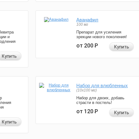
Аванафил
100 мг
Левитра
Препарат для усиления
ции и
эрекции нового поколения!
родления
от 200
Р
Купить
Купить
Набор для влюбленных
(10х100 мг)
р
Набор для двоих, добавь
иления
страсти в постель!
ия
от 120
Р
Купить
Купить