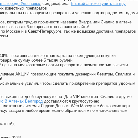
н в городе Ульяновск
, силденафила
,
В какой аптеке купить виагру
их известных препаратов
официальным поставщиком препаратов и успешно подтверждается годами
ов, которым трудно произнести название Виагра или Сиалис в аптеке
ого заказа любого препаратан на нашем сайте!
 по Москве и в Санкт-Петербурге, так же возможна доставка препаратов
ссом
 10%
- постоянная дисконтная карта на последующие покупки
товара на сумму более 5 тысяч рублей
цены на мелкооптовые партии препарата с возможностью выписки
различные АКЦИИ позволяющие покупать дженерики Левитры, Сиалиса и
!
ксимальные усилия, чтобы сделать приобретение препаратов удобным
ез выходных дней круглосуточно. Для VIP клиентов: Сиалис и другие
ис В Аптеках Белгород
доставляются круглосуточно
 платежные системы Яндекс Деньги, Web Money и с банковских карт
консультации в любое время можно обратиться
»
по многоканальным
латный),
омер: 3533