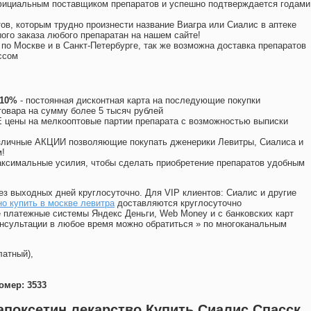
официальным поставщиком препаратов и успешно подтверждается годами
ов, которым трудно произнести название Виагра или Сиалис в аптеке
ого заказа любого препаратан на нашем сайте!
 по Москве и в Санкт-Петербурге, так же возможна доставка препаратов
ссом
 10%
- постоянная дисконтная карта на последующие покупки
товара на сумму более 5 тысяч рублей
цены на мелкооптовые партии препарата с возможностью выписки
различные АКЦИИ позволяющие покупать дженерики Левитры, Сиалиса и
!
ксимальные усилия, чтобы сделать приобретение препаратов удобным
ез выходных дней круглосуточно. Для VIP клиентов: Сиалис и другие
о купить в москве левитра
доставляются круглосуточно
 платежные системы Яндекс Деньги, Web Money и с банковских карт
консультации в любое время можно обратиться
»
по многоканальным
латный),
омер: 3533
дапоксетин лекарство Купить Сиалис Спасск