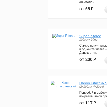
алкоголем.
от 65
Р
Super P-force
100мг + 60мг
Самые популярные
в одной таблетке 
Дапоксетин.
от 200
Р
Набор Классиче
(2x100мг, 4x20мг)
Попробуй и выбер
понравившийся пре
от 117
Р