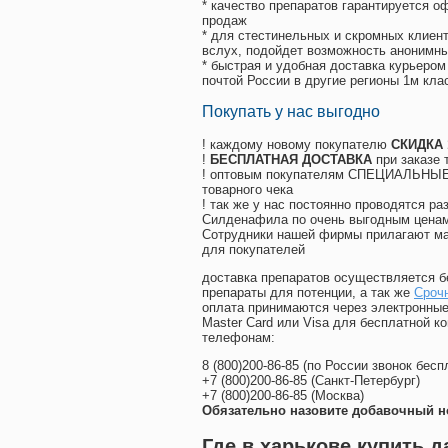
* качество препаратов гарантируется 
продаж
* для стестинельных и скромных клиент
вслух, подойдет возможность анонимны
* быстрая и удобная доставка курьером
почтой России в другие регионы 1м кла
Покупать у нас выгодно
! каждому новому покупателю
СКИДКА
!
БЕСПЛАТНАЯ ДОСТАВКА
при заказе 
! оптовым покупателям СПЕЦИАЛЬНЫЕ 
товарного чека
! так же у нас постоянно проводятся 
Силденафила по очень выгодным ценам
Cотрудники нашей фирмы прилагают ма
для покупателей
доставка препаратов осуществляется б
препараты для потенции, а так же
Срочн
оплата принимаются через электронные
Master Card или Visa для бесплатной 
телефонам:
8
(800
)200-86-85
(
по России звонок бесп
+7
(800
)200-86-85
(
Санкт-Петербург)
+7
(800
)200-86-85
(
Москва)
Обязательно назовите добавочный н
Где в харькове купить 