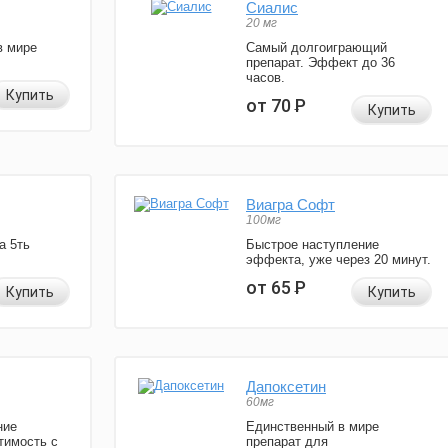
Сиалис
20 мг
в мире
Самый долгоиграющий
препарат. Эффект до 36
часов.
Купить
от 70
Р
Купить
Виагра Софт
100мг
а 5ть
Быстрое наступление
эффекта, уже через 20 минут.
от 65
Р
Купить
Купить
Дапоксетин
60мг
ние
Единственный в мире
тимость с
препарат для