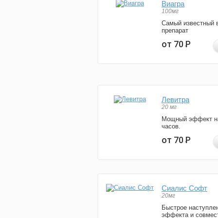
Виагра
100мг
Самый известный 
препарат
от 70
Р
Левитра
20 мг
Мощный эффект н
часов.
от 70
Р
Сиалис Софт
20мг
Быстрое наступле
эффекта и совмес