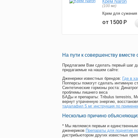
Крем Naron
(100 мг)
Крем для сужения
от 1500
Р
На пути к совершенству вместе 
Предлагаем Вам сделать первый шаг дл
придагаемые на нашем сайте:
Дженерики известных брендов:
Где в х
Попперсы помогут сделать интимную с
Синтетические гормоны роста
: Динатро
проблемы лишнего веса
БАДы и препараты:
Tribulus terrestris
вернут утраченную энергию, восстановя
тадалафил 5 мг инструкция по примен
Несколько причино объясняющих
* Мы являемся первым и единственным 
дженериков
Препараты для поднятия по
дистрибьютором других известных преп