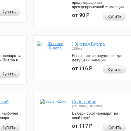
предотвращения
преждевременной эякуляции.
Купить
от 90
Р
Купить
Женская Виагра
100мг
 препараты
Новые, яркие ощущения для
— Виагра и
девушек и женщин.
от 116
Р
Купить
Купить
ский
Софт набор
(3x100мг, 3x20мг)
и наиболее
Выбери софт-препарат на
парат.
свой вкус!
от 117
Р
Купить
Купить