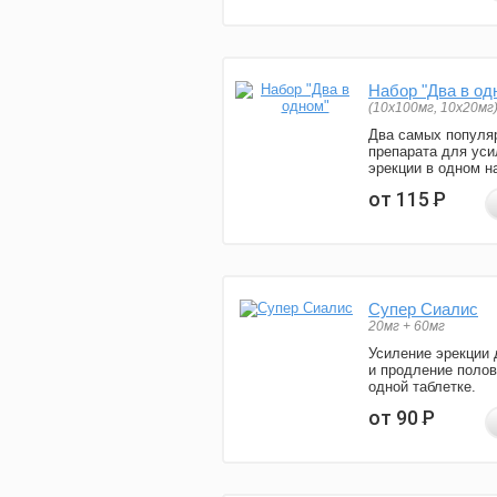
Набор "Два в од
(10x100мг, 10x20мг
Два самых популя
препарата для уси
эрекции в одном н
от 115
Р
Супер Сиалис
20мг + 60мг
Усиление эрекции 
и продление полов
одной таблетке.
от 90
Р