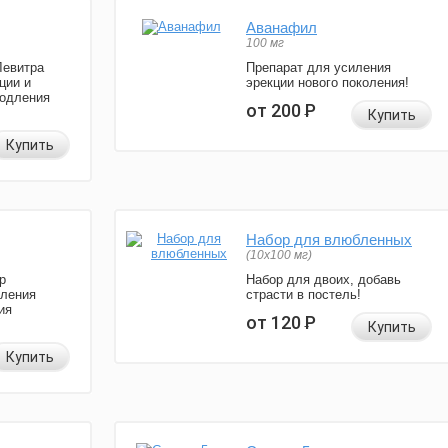
Аванафил
100 мг
Левитра
Препарат для усиления
ции и
эрекции нового поколения!
родления
от 200
Р
Купить
Купить
Набор для влюбленных
(10х100 мг)
р
Набор для двоих, добавь
иления
страсти в постель!
ия
от 120
Р
Купить
Купить