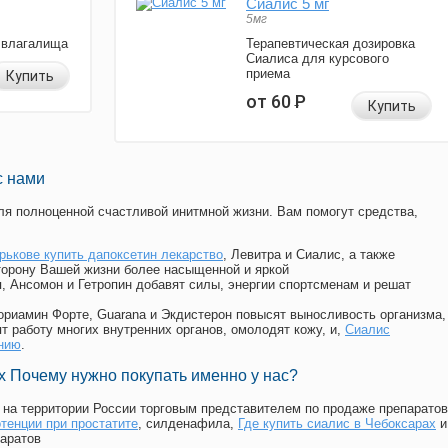
Сиалис 5 мг
5мг
 влагалища
Терапевтическая дозировка
Сиалиса для курсового
приема
Купить
от 60
Р
Купить
с нами
я полноценной счастливой инитмной жизни. Вам помогут средства,
арькове купить дапоксетин лекарство
, Левитра и Сиалис, а также
торону Вашей жизни более насыщенной и яркой
п, Ансомон и Гетропин добавят силы, энергии спортсменам и решат
, Мориамин Форте, Guarana и Экдистерон повысят выносливость организма,
т работу многих внутренних органов, омолодят кожу, и,
Сиалис
ению
.
 Почему нужно покупать именно у нас?
на территории России торговым представителем по продаже препаратов
тенции при простатите
, силденафила
,
Где купить сиалис в Чебоксарах
и
аратов