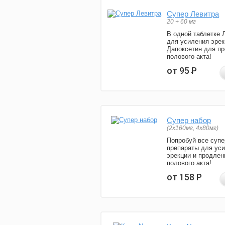
Супер Левитра
20 + 60 мг
В одной таблетке 
для усиления эрек
Дапоксетин для п
полового акта!
от 95
Р
Супер набор
(2х160мг, 4х80мг)
Попробуй все супе
препараты для ус
эрекции и продлен
полового акта!
от 158
Р