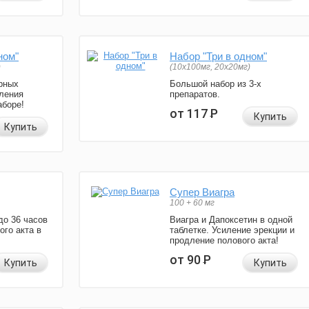
ном"
Набор "Три в одном"
)
(10x100мг, 20x20мг)
рных
Большой набор из 3-х
ления
препаратов.
аборе!
от 117
Р
Купить
Купить
Супер Виагра
100 + 60 мг
до 36 часов
Виагра и Дапоксетин в одной
ого акта в
таблетке. Усиление эрекции и
продление полового акта!
от 90
Р
Купить
Купить