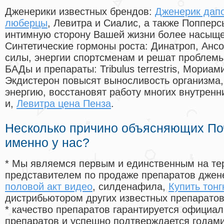
Дженерики известных брендов:
Дженерик дапо
люберцы
, Левитра и Сиалис, а также Попперс
интимную сторону Вашей жизни более насыще
Синтетические гормоны роста
: Динатроп, Анс
силы, энергии спортсменам и решат проблем
БАДы и препараты:
Tribulus terrestris, Мориа
Экдистерон повысят выносливость организма,
энергию, восстановят работу многих внутренн
и,
Левитра цена Пенза
.
Несколько причино объясняющих По
именно у нас?
* Мы являемся первым и единственным на те
представителем по продаже препаратов дже
половой акт видео
, силденафила
,
Купить тонг
дистрибьютором других известных препарато
* качество препаратов гарантируется офици
препаратов и успешно подтверждается годам