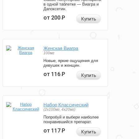
в одной таблетке — Виагра и
Дапоксетин.
от 200
Р
Купить
Женская Виагра
100мг
Новые, яркие ощущения для
девушек и женщин.
от 116
Р
Купить
Набор Классический
(2x100мг, 4x20мг)
Попробуй и выбери наиболее
понравившийся препарат.
от 117
Р
Купить