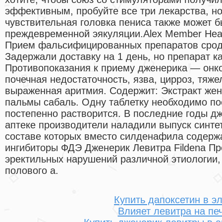
эффективным, пробуйте все три лекарства, н
чувствительная головка пениса также может б
преждевременной эякуляции.Alex Member Неа
Прием фальсифицированных препаратов сродни
Задержали доставку на 1 день, но препарат к
Противопоказания к приему дженерика — онко
почечная недостаточность, язва, цирроз, тяж
выраженная аритмия. Содержит: Экстракт жен
пальмы сабаль. Одну таблетку необходимо пос
постепенно растворится. В последние годы дж
аптеке производители наладили выпуск синте
составе которых вместо силденафила содерж
ингибиторы ФДЭ Дженерик Левитра Fildena Пр
эректильных нарушений различной этиологии,
полового а.
Купить дапоксетин в э
Влияет левитра на пе