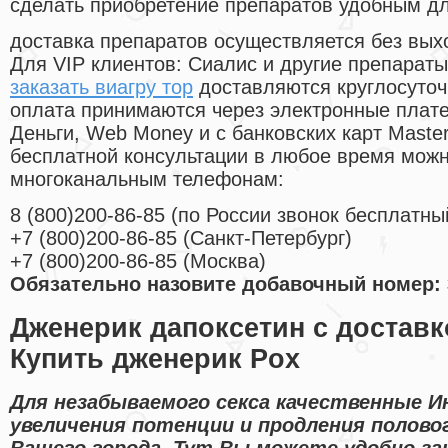
сделать приобретение препаратов удобным д
доставка препаратов осуществляется без вых
Для VIP клиентов: Сиалис и другие препараты
заказать виагру тор
доставляются круглосуточ
оплата принимаются через электронные плат
Деньги, Web Money и с банковских карт Master
бесплатной консультации в любое время мож
многоканальным телефонам:
8
(800
)200-86-85
(
по России звонок бесплатны
+7
(800
)200-86-85
(
Санкт-Петербург)
+7
(800
)200-86-85
(
Москва)
Обязательно назовите добавочный номер: 
Дженерик дапоксетин с достав
Купить дженерик Pox
Для незабываемого секса качественные И
увеличения потенции и продления половог
Вашего города. Тут Вы можете удобно зак