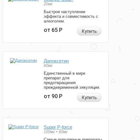
20мг
Быстрое наступление
эффекта и совместимость с
алкоголем.
от 65
Р
Купить
Дапоксетин
60мг
Единственный в мире
препарат для
предотвращения
преждевременной эякуляции.
от 90
Р
Купить
Super P-force
100мг + 60мг
Самые популярные препараты