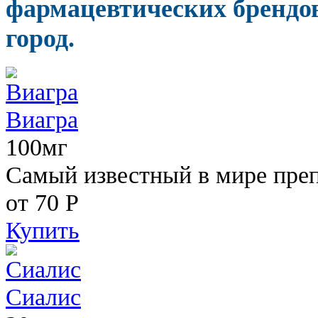
фармацевтических брендов
город.
Виагра
100мг
Самый известный в мире пре
от 70
Р
Купить
Сиалис