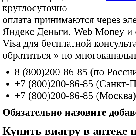
круглосуточно
оплата принимаются через э
Яндекс Деньги, Web Money и с
Visa для бесплатной консуль
обратиться
»
по многоканаль
8
(800
)200-86-85
(
по Росси
+7
(800
)200-86-85
(
Санкт-П
+7
(800
)200-86-85
(
Москва)
Обязательно назовите доба
Купить виагру в аптеке 