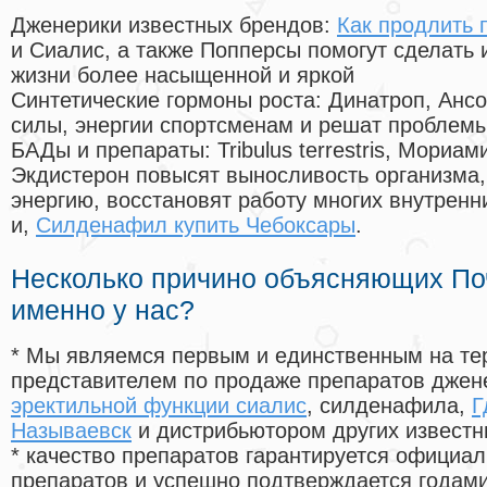
Дженерики известных брендов:
Как продлить 
и Сиалис, а также Попперсы помогут сделать
жизни более насыщенной и яркой
Синтетические гормоны роста
: Динатроп, Анс
силы, энергии спортсменам и решат проблем
БАДы и препараты:
Tribulus terrestris, Мориа
Экдистерон повысят выносливость организма,
энергию, восстановят работу многих внутренн
и,
Силденафил купить Чебоксары
.
Несколько причино объясняющих По
именно у нас?
* Мы являемся первым и единственным на те
представителем по продаже препаратов дже
эректильной функции сиалис
, силденафила
,
Г
Называевск
и дистрибьютором других известн
* качество препаратов гарантируется офици
препаратов и успешно подтверждается годам