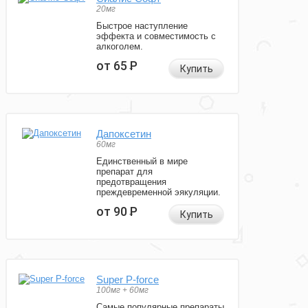
20мг
Быстрое наступление
эффекта и совместимость с
алкоголем.
от 65
Р
Купить
Дапоксетин
60мг
Единственный в мире
препарат для
предотвращения
преждевременной эякуляции.
от 90
Р
Купить
Super P-force
100мг + 60мг
Самые популярные препараты