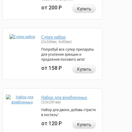
от 200
Р
Купить
Супер набор
(2х160мг, 4х80мг)
Попробуй все супер препараты
для усиления эрекции и
продления полового акта!
от 158
Р
Купить
Набор для влюбленных
(10х100 мг)
Набор для двоих, добавь страсти
в постель!
от 120
Р
Купить