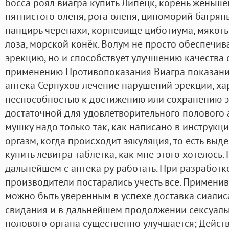
босса роял виагра купить Липецк, корень женьшен
пятнистого оленя, рога оленя, циноморий багряны
панцирь черепахи, корневище циботиума, мякоть
лоза, морской конёк. Волум не просто обеспечив
эрекцию, но и способствует улучшению качества 
применению Противопоказания Виагра показани
аптека Серпухов лечение нарушений эрекции, х
неспособностью к достижению или сохранению э
достаточной для удовлетворительного полового
мушку надо только так, как написано в инструкц
оргазм, когда происходит эякуляция, то есть выд
купить левитра таблетка, как мне этого хотелось.
дальнейшем с аптека ру работать. При разработ
производители постарались учесть все. Применив
можно быть уверенным в успехе доставка сиали
свидания и в дальнейшем продолжении сексуаль
полового органа существенно улучшается; Дейст