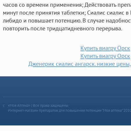
часов со времени применения; Действовать преп
минут после принятия таблетки; Сиалис сиалис в
либидо и повышает потенцию. В случае надобнос
повторить после тридцатидневного перерыва.
Купить виагру Орск
Купить виагру Орск
Дженерик сиалис ангарск. низкие цены,
«Моя Аптека» | Все права защищены
Интернет-магазин препаратов для повышения потенции “Моя аптека” 201