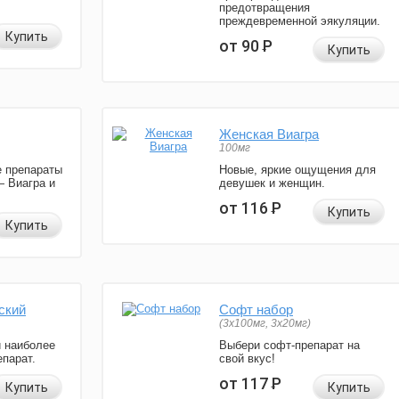
предотвращения
преждевременной эякуляции.
Купить
от 90
Р
Купить
Женская Виагра
100мг
 препараты
Новые, яркие ощущения для
— Виагра и
девушек и женщин.
от 116
Р
Купить
Купить
ский
Софт набор
(3x100мг, 3x20мг)
и наиболее
Выбери софт-препарат на
парат.
свой вкус!
от 117
Р
Купить
Купить