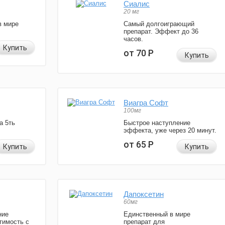
Сиалис
20 мг
в мире
Самый долгоиграющий
препарат. Эффект до 36
часов.
Купить
от 70
Р
Купить
Виагра Софт
100мг
а 5ть
Быстрое наступление
эффекта, уже через 20 минут.
от 65
Р
Купить
Купить
Дапоксетин
60мг
ние
Единственный в мире
тимость с
препарат для