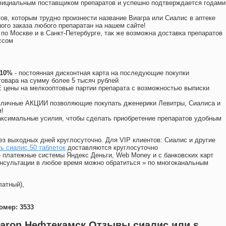
официальным поставщиком препаратов и успешно подтверждается годами
ов, которым трудно произнести название Виагра или Сиалис в аптеке
ого заказа любого препаратан на нашем сайте!
 по Москве и в Санкт-Петербурге, так же возможна доставка препаратов
ссом
 10%
- постоянная дисконтная карта на последующие покупки
товара на сумму более 5 тысяч рублей
цены на мелкооптовые партии препарата с возможностью выписки
различные АКЦИИ позволяющие покупать дженерики Левитры, Сиалиса и
!
ксимальные усилия, чтобы сделать приобретение препаратов удобным
ез выходных дней круглосуточно. Для VIP клиентов: Сиалис и другие
ь сиалис 50 таблеток
доставляются круглосуточно
 платежные системы Яндекс Деньги, Web Money и с банковских карт
консультации в любое время можно обратиться
»
по многоканальным
латный),
омер: 3533
Naron Нефтекамск Отзывы сиалис или s