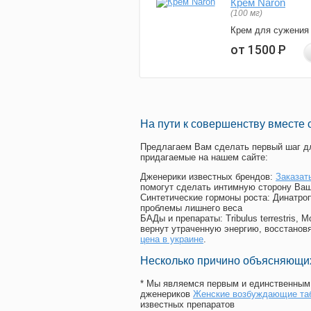
Крем Naron
(100 мг)
Крем для сужения
от 1500
Р
На пути к совершенству вместе 
Предлагаем Вам сделать первый шаг дл
придагаемые на нашем сайте:
Дженерики известных брендов:
Заказат
помогут сделать интимную сторону Ваш
Синтетические гормоны роста
: Динатро
проблемы лишнего веса
БАДы и препараты:
Tribulus terrestris
вернут утраченную энергию, восстановя
цена в украине
.
Несколько причино объясняющих
* Мы являемся первым и единственным 
дженериков
Женские возбуждающие та
известных препаратов