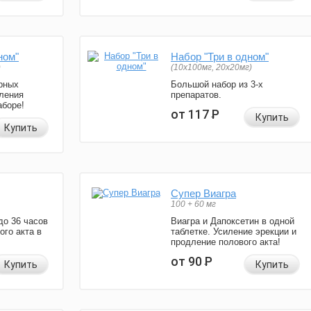
ном"
Набор "Три в одном"
)
(10x100мг, 20x20мг)
рных
Большой набор из 3-х
ления
препаратов.
аборе!
от 117
Р
Купить
Купить
Супер Виагра
100 + 60 мг
до 36 часов
Виагра и Дапоксетин в одной
ого акта в
таблетке. Усиление эрекции и
продление полового акта!
от 90
Р
Купить
Купить