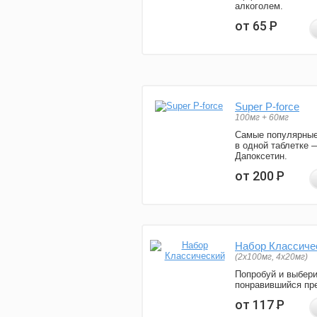
алкоголем.
от 65
Р
Super P-force
100мг + 60мг
Самые популярные
в одной таблетке 
Дапоксетин.
от 200
Р
Набор Классиче
(2x100мг, 4x20мг)
Попробуй и выбер
понравившийся пре
от 117
Р