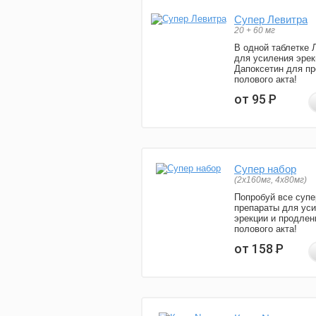
Супер Левитра
20 + 60 мг
В одной таблетке 
для усиления эрек
Дапоксетин для п
полового акта!
от 95
Р
Супер набор
(2х160мг, 4х80мг)
Попробуй все супе
препараты для ус
эрекции и продлен
полового акта!
от 158
Р