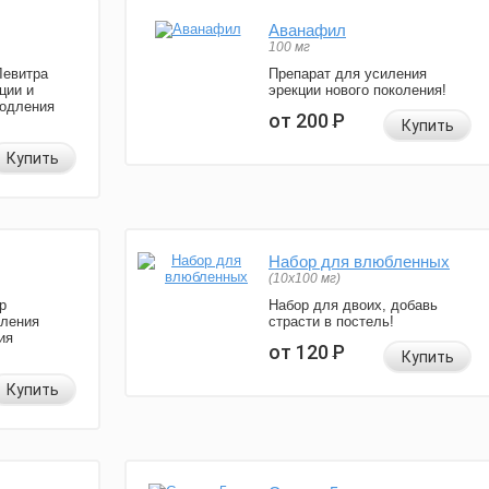
Аванафил
100 мг
Левитра
Препарат для усиления
ции и
эрекции нового поколения!
родления
от 200
Р
Купить
Купить
Набор для влюбленных
(10х100 мг)
р
Набор для двоих, добавь
иления
страсти в постель!
ия
от 120
Р
Купить
Купить