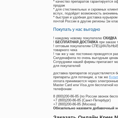
* качество препаратов гарантируется 
продаж
* для стестинельных и скромных клиент
вслух, подойдет возможность анонимны
* быстрая и удобная доставка курьером
почтой России в другие регионы 1м кла
Покупать у нас выгодно
! каждому новому покупателю
СКИДКА
!
БЕСПЛАТНАЯ ДОСТАВКА
при заказе 
! оптовым покупателям СПЕЦИАЛЬНЫЕ 
товарного чека
! так же у нас постоянно проводятся 
Силденафила по очень выгодным ценам
Cотрудники нашей фирмы прилагают ма
для покупателей
доставка препаратов осуществляется б
препараты для потенции, а так же
Купит
оплата принимаются через электронные
Master Card или Visa для бесплатной 
телефонам:
8
(800
)200-86-85
(
по России звонок бесп
+7
(800
)200-86-85
(
Санкт-Петербург)
+7
(800
)200-86-85
(
Москва)
Обязательно назовите добавочный н
Заказать Онлайн Крем 