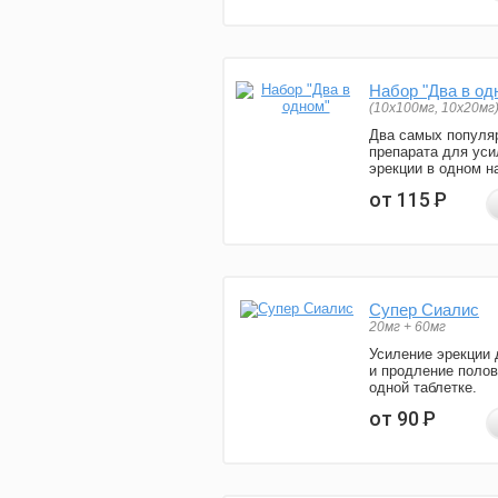
Набор "Два в од
(10x100мг, 10x20мг
Два самых популя
препарата для уси
эрекции в одном н
от 115
Р
Супер Сиалис
20мг + 60мг
Усиление эрекции 
и продление полов
одной таблетке.
от 90
Р