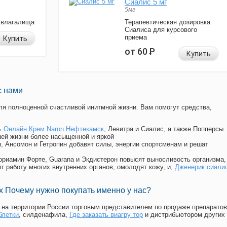
Сиалис 5 мг
5мг
 влагалища
Терапевтическая дозировка
Сиалиса для курсового
приема
Купить
от 60
Р
Купить
с нами
я полноценной счастливой инитмной жизни. Вам помогут средства,
ь Онлайн Крем Naron Нефтекамск
, Левитра и Сиалис, а также Попперсы
ей жизни более насыщенной и яркой
п, Ансомон и Гетропин добавят силы, энергии спортсменам и решат
, Мориамин Форте, Guarana и Экдистерон повысят выносливость организма,
т работу многих внутренних органов, омолодят кожу, и,
Дженерик сиали
 Почему нужно покупать именно у нас?
на территории России торговым представителем по продаже препаратов
блетки
, силденафила
,
Где заказать виагру тор
и дистрибьютором других