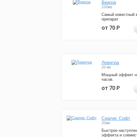
Виагра
100мг
Самый известный 
препарат
от 70
Р
Левитра
20 мг
Мощный эффект н
часов.
от 70
Р
Сиалис Софт
20мг
Быстрое наступле
эффекта и совмес