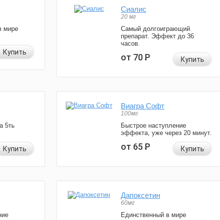
Сиалис
20 мг
в мире
Самый долгоиграющий
препарат. Эффект до 36
часов.
Купить
от 70
Р
Купить
Виагра Софт
100мг
а 5ть
Быстрое наступление
эффекта, уже через 20 минут.
от 65
Р
Купить
Купить
Дапоксетин
60мг
ние
Единственный в мире