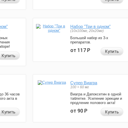
ном"
Набор "Три в одном"
)
(10x100мг, 20x20мг)
рных
Большой набор из 3-х
ления
препаратов.
аборе!
от 117
Р
Купить
Купить
Супер Виагра
100 + 60 мг
до 36 часов
Виагра и Дапоксетин в одной
ого акта в
таблетке. Усиление эрекции и
продление полового акта!
от 90
Р
Купить
Купить