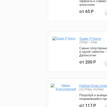
эффекта и совмес
алкоголем.
от 65
Р
Super P-force
100мг + 60мг
Самые популярные
в одной таблетке 
Дапоксетин.
от 200
Р
Набор Классиче
(2x100мг, 4x20мг)
Попробуй и выбер
понравившийся пре
от 117
Р