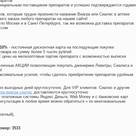
аратов
официальным поставщиком препаратов и успешно подтверждается годами
ов, которым трудно произнести название Виагра или Сиалис в аптеке
ого заказа любого препаратан на нашем сайте!
 по Москве и в Санкт-Петербурге, так же возможна доставка препаратов
ссом
 10%
- постоянная дисконтная карта на последующие покупки
товара на сумму более 5 тысяч рублей
цены на мелкооптовые партии препарата с возможностью выписки
различные АКЦИИ позволяющие покупать дженерики Левитры, Сиалиса и
!
ксимальные усилия, чтобы сделать приобретение препаратов удобным
ез выходных дней круглосуточно. Для VIP клиентов: Сиалис и другие
ра виагра сеалис
доставляются круглосуточно
 платежные системы Яндекс Деньги, Web Money и с банковских карт
консультации в любое время можно обратиться
»
по многоканальным
латный),
омер: 3533