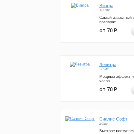
Виагра
100мг
Самый известный 
препарат
от 70
Р
Левитра
20 мг
Мощный эффект н
часов.
от 70
Р
Сиалис Софт
20мг
Быстрое наступле