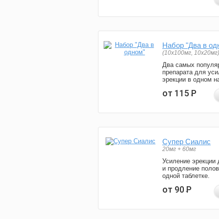
Набор "Два в од
(10x100мг, 10x20мг
Два самых популя
препарата для уси
эрекции в одном н
от 115
Р
Супер Сиалис
20мг + 60мг
Усиление эрекции 
и продление полов
одной таблетке.
от 90
Р