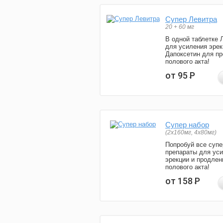
Супер Левитра
20 + 60 мг
В одной таблетке 
для усиления эрек
Дапоксетин для п
полового акта!
от 95
Р
Супер набор
(2х160мг, 4х80мг)
Попробуй все супе
препараты для ус
эрекции и продлен
полового акта!
от 158
Р