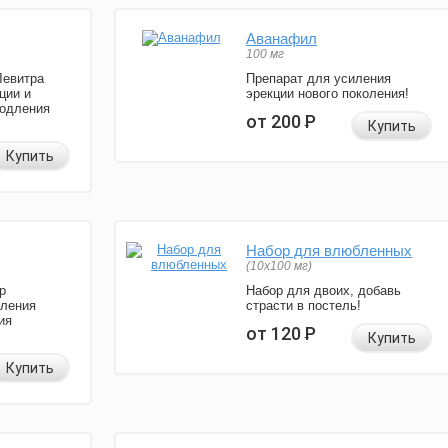
Аванафил
100 мг
Левитра
Препарат для усиления
ции и
эрекции нового поколения!
родления
от 200
Р
Купить
Купить
Набор для влюбленных
(10х100 мг)
р
Набор для двоих, добавь
иления
страсти в постель!
ия
от 120
Р
Купить
Купить