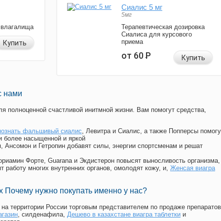
Сиалис 5 мг
5мг
 влагалища
Терапевтическая дозировка
Сиалиса для курсового
приема
Купить
от 60
Р
Купить
с нами
я полноценной счастливой инитмной жизни. Вам помогут средства,
познать фальшивый сиалис
, Левитра и Сиалис, а также Попперсы помогу
и более насыщенной и яркой
п, Ансомон и Гетропин добавят силы, энергии спортсменам и решат
, Мориамин Форте, Guarana и Экдистерон повысят выносливость организма,
т работу многих внутренних органов, омолодят кожу, и,
Женсая виагра
 Почему нужно покупать именно у нас?
на территории России торговым представителем по продаже препаратов
агазин
, силденафила
,
Дешево в казахстане виагра таблетки
и