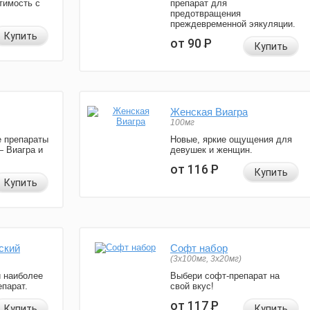
тимость с
препарат для
предотвращения
преждевременной эякуляции.
Купить
от 90
Р
Купить
Женская Виагра
100мг
 препараты
Новые, яркие ощущения для
— Виагра и
девушек и женщин.
от 116
Р
Купить
Купить
ский
Софт набор
(3x100мг, 3x20мг)
и наиболее
Выбери софт-препарат на
парат.
свой вкус!
от 117
Р
Купить
Купить