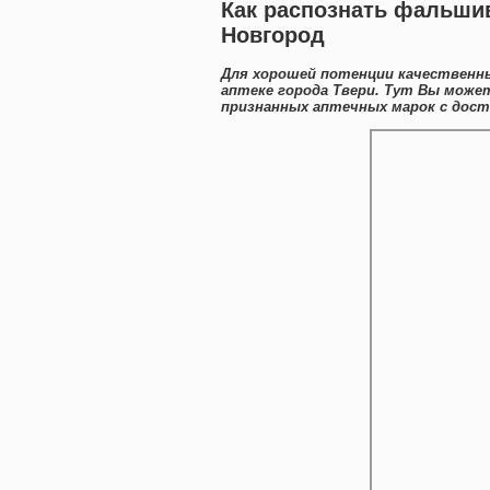
Как распознать фальшив
Новгород
Для хорошей потенции качественны
аптеке города Твери. Тут Вы може
признанных аптечных марок с дост