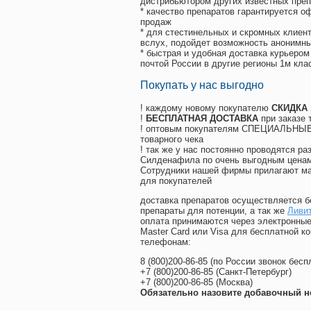
дистрибьютором других известных преп
* качество препаратов гарантируется 
продаж
* для стестинельных и скромных клиент
вслух, подойдет возможность анонимны
* быстрая и удобная доставка курьером
почтой России в другие регионы 1м кла
Покупать у нас выгодно
! каждому новому покупателю
СКИДКА
!
БЕСПЛАТНАЯ ДОСТАВКА
при заказе 
! оптовым покупателям СПЕЦИАЛЬНЫЕ 
товарного чека
! так же у нас постоянно проводятся 
Силденафила по очень выгодным ценам
Cотрудники нашей фирмы прилагают ма
для покупателей
доставка препаратов осуществляется б
препараты для потенции, а так же
Ливит
оплата принимаются через электронные
Master Card или Visa для бесплатной 
телефонам:
8
(800
)200-86-85
(
по России звонок бесп
+7
(800
)200-86-85
(
Санкт-Петербург)
+7
(800
)200-86-85
(
Москва)
Обязательно назовите добавочный н