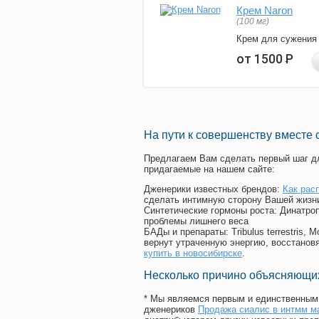
Крем Naron
(100 мг)
Крем для сужения
от 1500
Р
На пути к совершенству вместе 
Предлагаем Вам сделать первый шаг дл
придагаемые на нашем сайте:
Дженерики известных брендов:
Как рас
сделать интимную сторону Вашей жизн
Синтетические гормоны роста
: Динатро
проблемы лишнего веса
БАДы и препараты:
Tribulus terrestris
вернут утраченную энергию, восстановя
купить в новосибирске
.
Несколько причино объясняющих
* Мы являемся первым и единственным 
дженериков
Продажа сиалис в интмм м