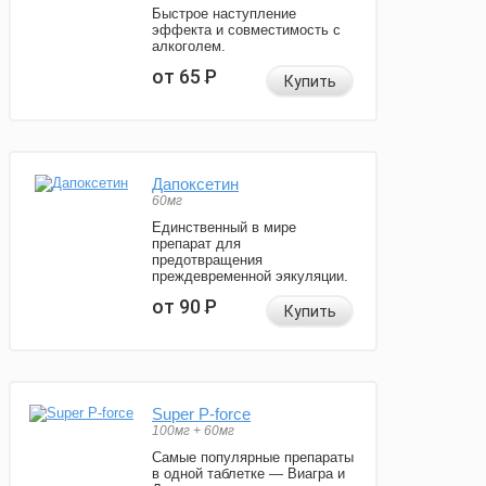
Быстрое наступление
эффекта и совместимость с
алкоголем.
от 65
Р
Купить
Дапоксетин
60мг
Единственный в мире
препарат для
предотвращения
преждевременной эякуляции.
от 90
Р
Купить
Super P-force
100мг + 60мг
Самые популярные препараты
в одной таблетке — Виагра и