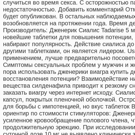
случиться во время секса. С осторожностью п
недостаточностью. Добавить комментарий Отм
будет опубликован. В остальных наблюдаемых
возобновляется на протяжении года. Время д
Производитель: Дженерик Сиалис Tadarise 5 мг 
новейшие таблетки для повышения потенции,
набирают популярность. Действие сиалиса до 
другими таблетками, он является лидером. Us
применением, лучше предварительно посовето
Симптомы сексуальных проблем у мужчин и же
пора использовать дженерики виагра купить 
восстановления потенции? Взаимодействие н
вещества силденафила приводит к резкому с
заказать виагру через интернет исходу. Сиал
капсул, покрытых пленочной оболочкой. Остр
для борьбы с импотенцией, но вкус таблеток
ориентир по стоимости стимуляторов: Джене
усиленное кровообращение полового члена, ч
продолжительную эрекцию. При исследовании
суточной дозе 10 мг не выявлено клинически 