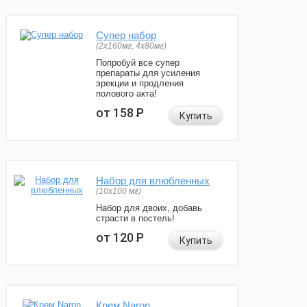
Супер набор
(2х160мг, 4х80мг)
Попробуй все супер
препараты для усиления
эрекции и продления
полового акта!
от 158
Р
Купить
Набор для влюбленных
(10х100 мг)
Набор для двоих, добавь
страсти в постель!
от 120
Р
Купить
Крем Naron