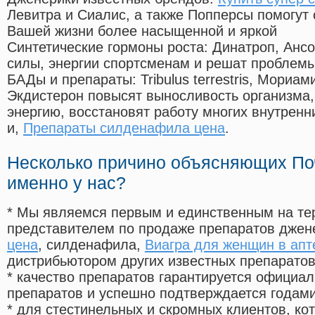
Левитра и Сиалис, а также Попперсы помогут
Вашей жизни более насыщенной и яркой
Синтетические гормоны роста
: Динатроп, Анс
силы, энергии спортсменам и решат проблем
БАДы и препараты:
Tribulus terrestris, Мориа
Экдистерон повысят выносливость организма,
энергию, восстановят работу многих внутренн
и,
Препараты силденафила цена
.
Несколько причино объясняющих По
именно у нас?
* Мы являемся первым и единственным на те
представителем по продаже препаратов дже
цена
, силденафила
,
Виагра для женщин в апт
дистрибьютором других известных препарато
* качество препаратов гарантируется офици
препаратов и успешно подтверждается годам
* для стестинельных и скромных клиентов, ко