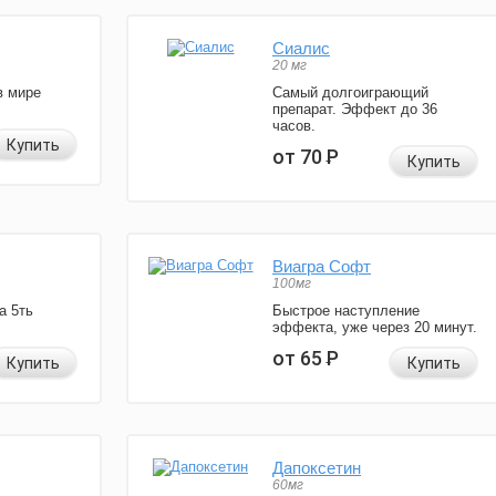
Сиалис
20 мг
в мире
Самый долгоиграющий
препарат. Эффект до 36
часов.
Купить
от 70
Р
Купить
Виагра Софт
100мг
а 5ть
Быстрое наступление
эффекта, уже через 20 минут.
от 65
Р
Купить
Купить
Дапоксетин
60мг