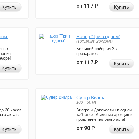
от 117
Р
Купить
Купить
ном"
Набор "Три в одном"
)
(10x100мг, 20x20мг)
рных
Большой набор из 3-х
ления
препаратов.
аборе!
от 117
Р
Купить
Купить
Супер Виагра
100 + 60 мг
до 36 часов
Виагра и Дапоксетин в одной
ого акта в
таблетке. Усиление эрекции и
продление полового акта!
от 90
Р
Купить
Купить