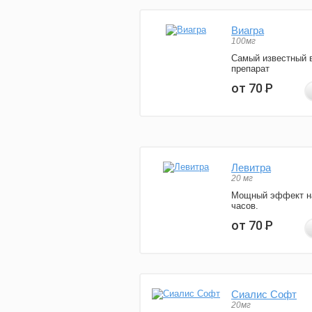
Виагра
100мг
Самый известный 
препарат
от 70
Р
Левитра
20 мг
Мощный эффект н
часов.
от 70
Р
Сиалис Софт
20мг