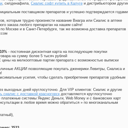
ни
, силденафила
,
Сиалис софт купить в Калуге
и дистрибьютором други
официальным поставщиком препаратов и успешно подтверждается годами
ов, которым трудно произнести название Виагра или Сиалис в аптеке
ого заказа любого препаратан на нашем сайте!
 по Москве и в Санкт-Петербурге, так же возможна доставка препаратов
ссом
 10%
- постоянная дисконтная карта на последующие покупки
товара на сумму более 5 тысяч рублей
цены на мелкооптовые партии препарата с возможностью выписки
различные АКЦИИ позволяющие покупать дженерики Левитры, Сиалиса и
!
ксимальные усилия, чтобы сделать приобретение препаратов удобным
ез выходных дней круглосуточно. Для VIP клиентов: Сиалис и другие
ь сиалис с доставкой красногорск
доставляются круглосуточно
 платежные системы Яндекс Деньги, Web Money и с банковских карт
консультации в любое время можно обратиться
»
по многоканальным
латный),
омер: 3533