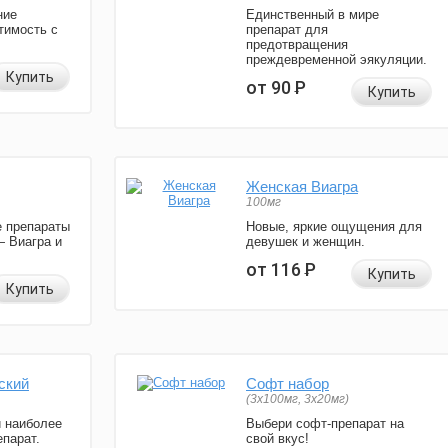
ние
Единственный в мире
тимость с
препарат для
предотвращения
преждевременной эякуляции.
Купить
от 90
Р
Купить
Женская Виагра
100мг
 препараты
Новые, яркие ощущения для
— Виагра и
девушек и женщин.
от 116
Р
Купить
Купить
ский
Софт набор
(3x100мг, 3x20мг)
и наиболее
Выбери софт-препарат на
парат.
свой вкус!