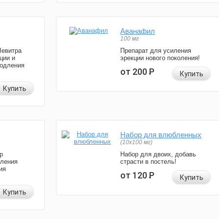
Аванафил
100 мг
Левитра
Препарат для усиления
ции и
эрекции нового поколения!
родления
от 200
Р
Купить
Купить
Набор для влюбленных
(10х100 мг)
р
Набор для двоих, добавь
иления
страсти в постель!
ия
от 120
Р
Купить
Купить