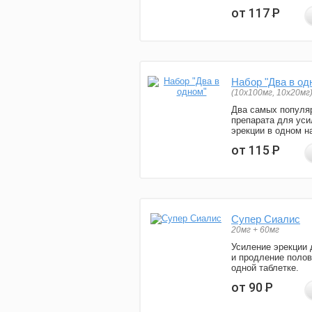
от 117
Р
Набор "Два в од
(10x100мг, 10x20мг
Два самых популя
препарата для уси
эрекции в одном н
от 115
Р
Супер Сиалис
20мг + 60мг
Усиление эрекции 
и продление полов
одной таблетке.
от 90
Р