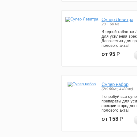
Супер Левитра
20 + 60 мг
В одной таблетке 
для усиления эрек
Дапоксетин для п
полового акта!
от 95
Р
Супер набор
(2х160мг, 4х80мг)
Попробуй все супе
препараты для ус
эрекции и продлен
полового акта!
от 158
Р