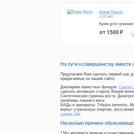
Крем Naron
(100 мг)
Крем для сужения
от 1500
Р
На пути к совершенству вместе 
Предлагаем Вам сделать первый шаг дл
придагаемые на нашем сайте:
Дженерики известных брендов:
Сиалис 
сделать интимную сторону Вашей жизн
Синтетические гормоны роста
: Динатро
проблемы лишнего веса
БАДы и препараты:
Tribulus terrestris
вернут утраченную энергию, восстановя
сиалис 5мг
.
Несколько причино объясняющих
* Мы являемся первым и единственным 