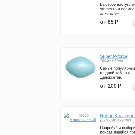
Быстрое наступле
эффекта и совмес
алкоголем.
от 65
Р
Super P-force
100мг + 60мг
Самые популярные
в одной таблетке 
Дапоксетин.
от 200
Р
Набор Классиче
(2x100мг, 4x20мг)
Попробуй и выбер
понравившийся пре