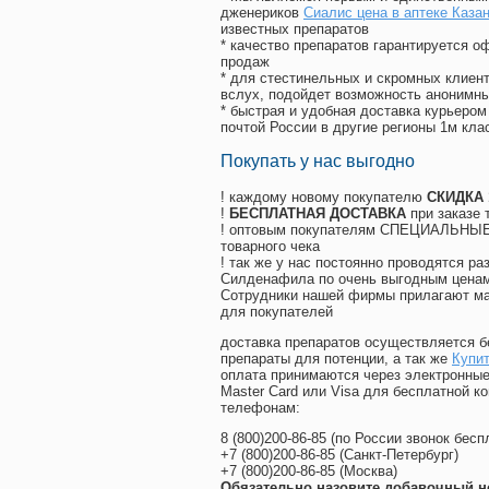
дженериков
Сиалис цена в аптеке Каза
известных препаратов
* качество препаратов гарантируется 
продаж
* для стестинельных и скромных клиент
вслух, подойдет возможность анонимны
* быстрая и удобная доставка курьером
почтой России в другие регионы 1м кла
Покупать у нас выгодно
! каждому новому покупателю
СКИДКА
!
БЕСПЛАТНАЯ ДОСТАВКА
при заказе 
! оптовым покупателям СПЕЦИАЛЬНЫЕ 
товарного чека
! так же у нас постоянно проводятся 
Силденафила по очень выгодным ценам
Cотрудники нашей фирмы прилагают ма
для покупателей
доставка препаратов осуществляется б
препараты для потенции, а так же
Купит
оплата принимаются через электронные
Master Card или Visa для бесплатной 
телефонам:
8
(800
)200-86-85
(
по России звонок бесп
+7
(800
)200-86-85
(
Санкт-Петербург)
+7
(800
)200-86-85
(
Москва)
Обязательно назовите добавочный н