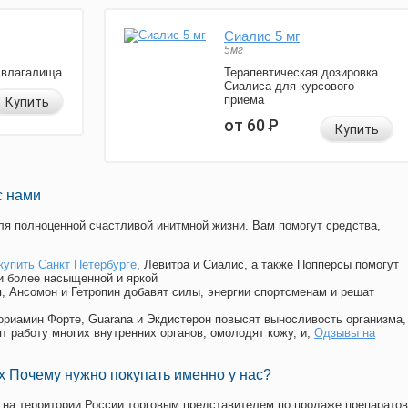
Сиалис 5 мг
5мг
 влагалища
Терапевтическая дозировка
Сиалиса для курсового
приема
Купить
от 60
Р
Купить
с нами
я полноценной счастливой инитмной жизни. Вам помогут средства,
купить Санкт Петербурге
, Левитра и Сиалис, а также Попперсы помогут
и более насыщенной и яркой
п, Ансомон и Гетропин добавят силы, энергии спортсменам и решат
, Мориамин Форте, Guarana и Экдистерон повысят выносливость организма,
т работу многих внутренних органов, омолодят кожу, и,
Одзывы на
 Почему нужно покупать именно у нас?
на территории России торговым представителем по продаже препаратов