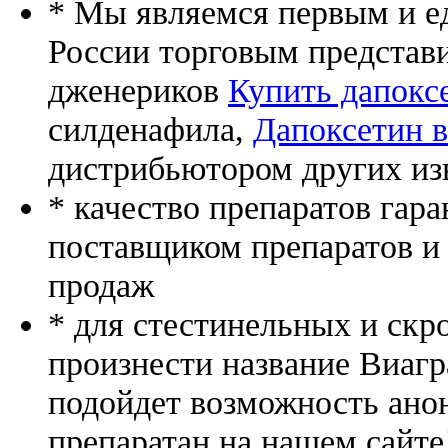
* Мы являемся первым и е
России торговым представ
дженериков
Купить дапокс
силденафила
,
Дапоксетин в
дистрибьютором других из
* качество препаратов гар
поставщиком препаратов и
продаж
* для стестинельных и скр
произнести название Виагр
подойдет возможность ано
препаратан на нашем сайте