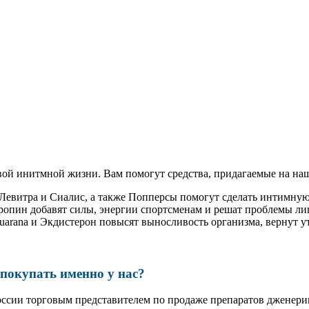
ой инитмной жизни. Вам помогут средства, придагаемые на наш
 Левитра и Сиалис, а также Попперсы помогут сделать интимну
ропин добавят силы, энергии спортсменам и решат проблемы ли
, Guarana и Экдистерон повысят выносливость организма, вернут
окупать именно у нас?
оссии торговым представителем по продаже препаратов дженер