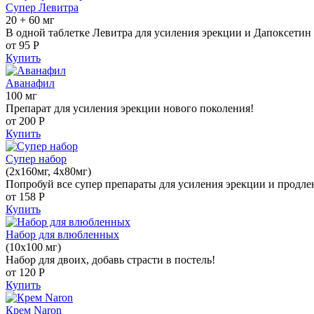
Супер Левитра
20 + 60 мг
В одной таблетке Левитра для усиления эрекции и Дапоксетин 
от 95
Р
Купить
Аванафил
100 мг
Препарат для усиления эрекции нового поколения!
от 200
Р
Купить
Супер набор
(2х160мг, 4х80мг)
Попробуй все супер препараты для усиления эрекции и продле
от 158
Р
Купить
Набор для влюбленных
(10х100 мг)
Набор для двоих, добавь страсти в постель!
от 120
Р
Купить
Крем Naron