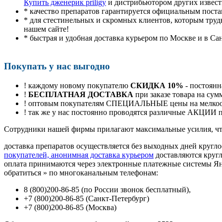
Купить дженерик priligy
и дистрибьютором других извест
* качество препаратов гарантируется официальным пост
* для стестинельных и скромных клиентов, которым труд
нашем сайте!
* быстрая и удобная доставка курьером по Москве и в Са
Покупать у нас выгодно
! каждому новому покупателю
СКИДКА 10%
- постоянн
!
БЕСПЛАТНАЯ ДОСТАВКА
при заказе товара на сум
! оптовым покупателям СПЕЦИАЛЬНЫЕ цены на мелкоопт
! так же у нас постоянно проводятся различные АКЦИИ
Cотрудники нашей фирмы прилагают максимальные усилия, чт
доставка препаратов осуществляется без выходных дней кругло
покупателей, анонимная доставка курьером
доставляются круг
оплата принимаются через электронные платежные системы Янд
обратиться
»
по многоканальным телефонам:
8
(800
)200-86-85
(
по России звонок бесплатный),
+7
(800
)200-86-85
(
Санкт-Петербург)
+7
(800
)200-86-85
(
Москва)