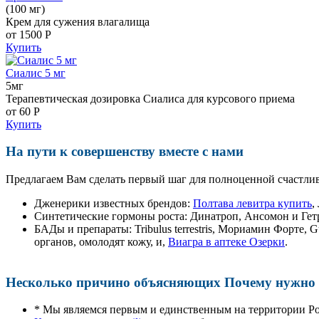
(100 мг)
Крем для сужения влагалища
от 1500
Р
Купить
Сиалис 5 мг
5мг
Терапевтическая дозировка Сиалиса для курсового приема
от 60
Р
Купить
На пути к совершенству вместе с нами
Предлагаем Вам сделать первый шаг для полноценной счастлив
Дженерики известных брендов:
Полтава левитра купить
,
Синтетические гормоны роста
: Динатроп, Ансомон и Гет
БАДы и препараты:
Tribulus terrestris, Мориамин Форте
органов, омолодят кожу, и,
Виагра в аптеке Озерки
.
Несколько причино объясняющих Почему нужно п
* Мы являемся первым и единственным на территории Р