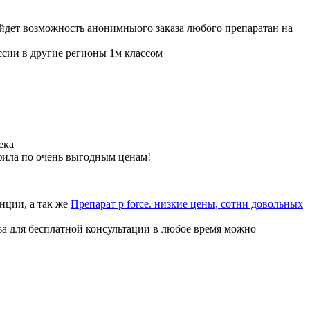
ойдет возможность анонимныого заказа любого препаратан на
ссии в другие регионы 1м классом
ека
фила по очень выгодным ценам!
нции, а так же
Препарат p force. низкие цены, сотни довольных
sa для бесплатной консультации в любое время можно