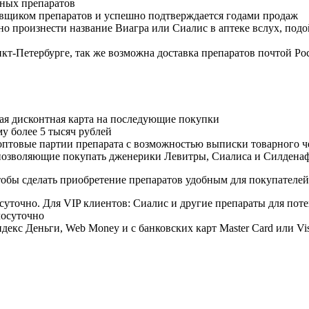
ных препаратов
авщиком препаратов и успешно подтверждается годами продаж
но произнести название Виагра или Сиалис в аптеке вслух, под
нкт-Петербурге, так же возможна доставка препаратов почтой Ро
ая дисконтная карта на последующие покупки
му более 5 тысяч рублей
овые партии препарата с возможностью выписки товарного ч
 позволяющие покупать дженерики Левитры, Сиалиса и Силдена
обы сделать приобретение препаратов удобным для покупателей
суточно. Для VIP клиентов: Сиалис и другие препараты для поте
лосуточно
екс Деньги, Web Money и с банковских карт Master Card или Vi