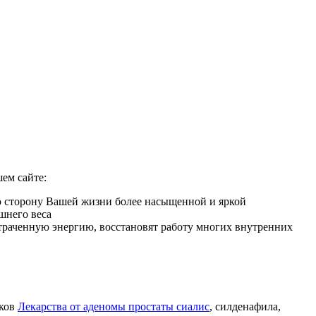
ем сайте:
ю сторону Вашей жизни более насыщенной и яркой
шнего веса
 утраченную энергию, восстановят работу многих внутренних
иков
Лекарства от аденомы простаты сиалис
, силденафила
,